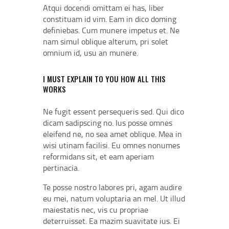
Atqui docendi omittam ei has, liber
constituam id vim. Eam in dico doming
definiebas. Cum munere impetus et. Ne
nam simul oblique alterum, pri solet
omnium id, usu an munere.
I MUST EXPLAIN TO YOU HOW ALL THIS
WORKS
Ne fugit essent persequeris sed. Qui dico
dicam sadipscing no. Ius posse omnes
eleifend ne, no sea amet oblique. Mea in
wisi utinam facilisi. Eu omnes nonumes
reformidans sit, et eam aperiam
pertinacia.
Te posse nostro labores pri, agam audire
eu mei, natum voluptaria an mel. Ut illud
maiestatis nec, vis cu propriae
deterruisset. Ea mazim suavitate ius. Ei