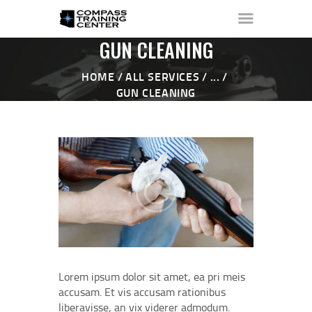
GUN CLEANING
HOME
ALL SERVICES
...
GUN CLEANING
HOME
ABOUT ▼
THE RANGE ▼
CALENDAR
CHECK-IN
CONTACT
Lorem ipsum dolor sit amet, ea pri meis
accusam. Et vis accusam rationibus
liberavisse, an vix viderer admodum.